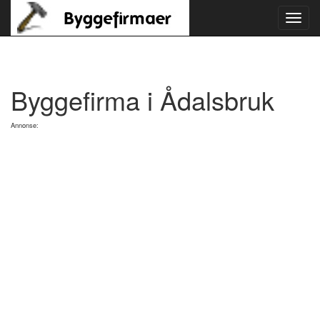
Toggl
navig
Byggefirma i Ådalsbruk
Annonse: