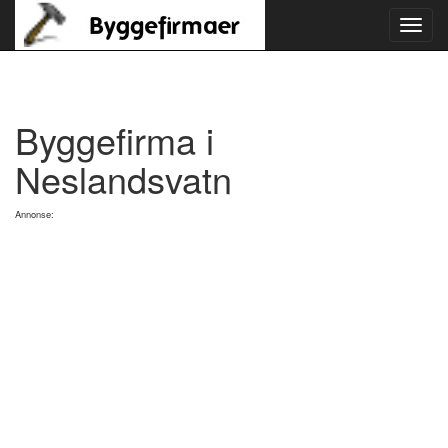
Toggl
navig
Byggefirma i
Neslandsvatn
Annonse: